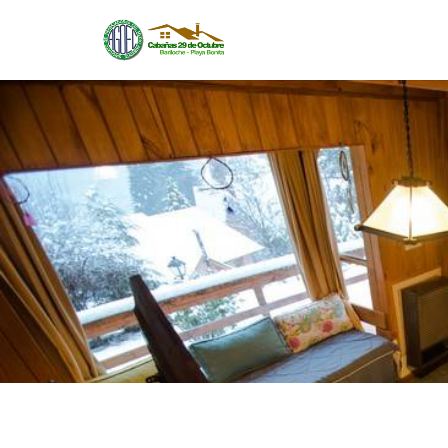
SE
Las mejores comod
atenc