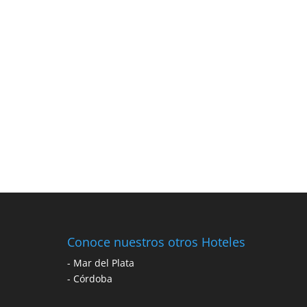
El mejor lugar para di
RE
Conoce nuestros otros Hoteles
-
Mar del Plata
-
Córdoba